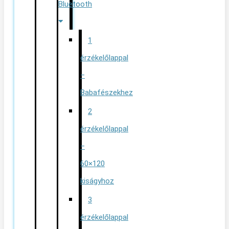
Bluetooth
1
érzékelőlappal
–
Babafészekhez
2
érzékelőlappal
–
60×120
kiságyhoz
3
érzékelőlappal