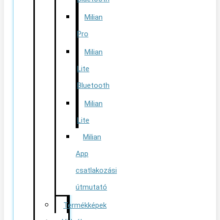
Milian
Pro
Milian
Lite
Bluetooth
Milian
Lite
Milian
App
csatlakozási
útmutató
Termékképek