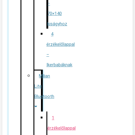
–
70×140
kiságyhoz
4
érzékelőlappal
–
Ikerbabáknak
Milian
Lite
Bluetooth
1
érzékelőlappal