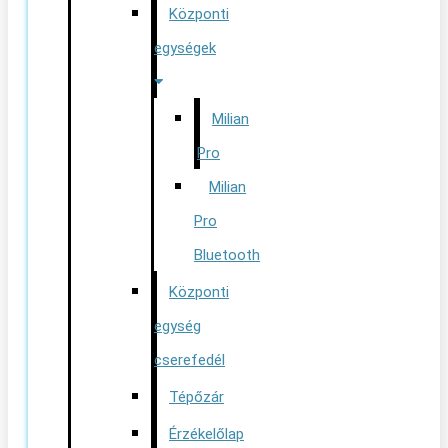
Központi
egységek
Milian
Pro
Milian
Pro
Bluetooth
Központi
egység
cserefedél
Tépőzár
Érzékelőlap