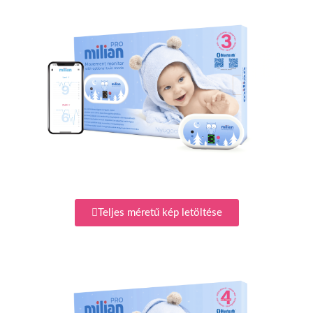
Teljes méretű kép letöltése