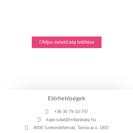
Teljes méretű kép letöltése
Elérhetőségek
+36 30 79-33-747
kapcsolat@milianbaby.hu
8000 Székesfehérvár, Tarnócai u. 18/D