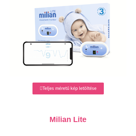
Teljes méretű kép letöltése
Milian Lite