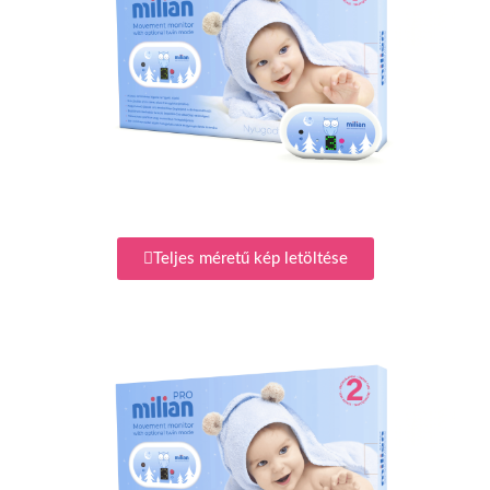
Teljes méretű kép letöltése