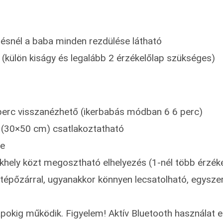
lzésnél a baba minden rezdülése látható
i (külön kiságy és legalább 2 érzékelőlap szükséges)
perc visszanézhető (ikerbabás módban 6 6 perc)
 (30×50 cm) csatlakoztatható
ge
ekhely közt megosztható elhelyezés (1-nél több érzék
tépőzárral, ugyanakkor könnyen lecsatolható, egyszer
okig működik. Figyelem! Aktív Bluetooth használat 