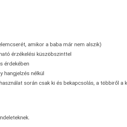
z elemcserét, amikor a baba már nem alszik)
ható érzékelési küszöbszinttel
és érdekében
y hangjelzés nélkül
használat során csak ki és bekapcsolás, a többiről a
endeleteknek.