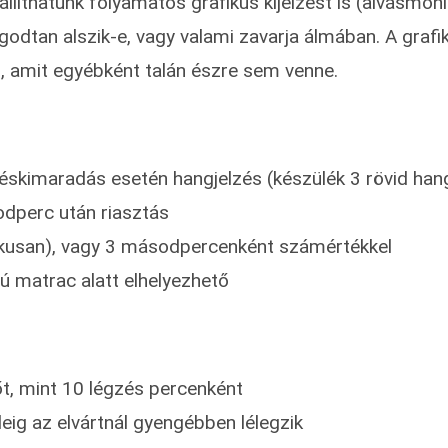
íthatunk folyamatos grafikus kijelzést is (alvásmonit
godtan alszik-e, vagy valami zavarja álmában. A grafik
ő, amit egyébként talán észre sem venne.
skimaradás esetén hangjelzés (készülék 3 rövid hangj
odperc után riasztás
fikusan), vagy 3 másodpercenként számértékkel
sú matrac alatt elhelyezhető
őt, mint 10 légzés percenként
eig az elvártnál gyengébben lélegzik