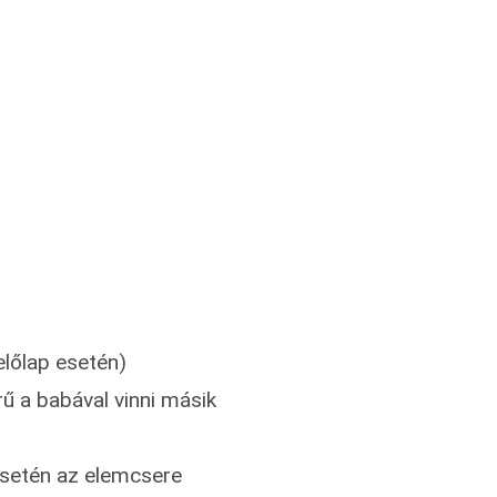
előlap esetén)
ű a babával vinni másik
esetén az elemcsere