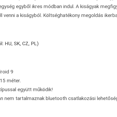
őegység egyből ikres módban indul. A kiságyak megfig
ell venni a kiságyból. Költséghatékony megoldás ikerb
l: HU, SK, CZ, PL)
roid 9
~15 méter.
 típussal együtt működik!
kban nem tartalmaznak bluetooth csatlakozási lehetősé