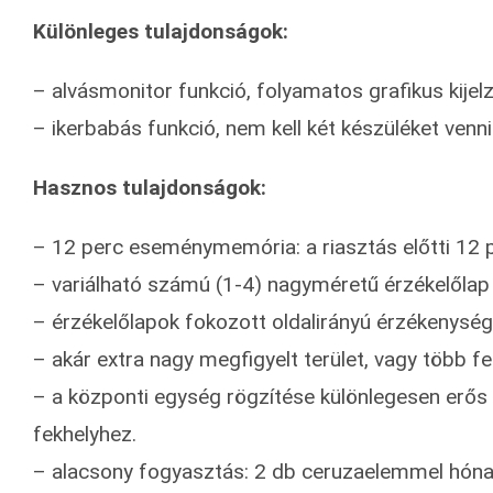
Különleges tulajdonságok:
– alvásmonitor funkció, folyamatos grafikus kije
– ikerbabás funkció, nem kell két készüléket venn
Hasznos tulajdonságok:
– 12 perc eseménymemória: a riasztás előtti 12 
– variálható számú (1-4) nagyméretű érzékelőlap
– érzékelőlapok fokozott oldalirányú érzékenysé
– akár extra nagy megfigyelt terület, vagy több f
– a központi egység rögzítése különlegesen erős 
fekhelyhez.
– alacsony fogyasztás: 2 db ceruzaelemmel hónap