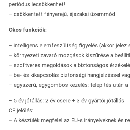
periódus lecsökkenhet!
– csökkentett fényerejű, éjszakai üzemmód
Okos funkciók:
– intelligens elemfeszültség figyelés (akkor jele
– környezeti zavaró mozgások kiszűrése a beállít
– szoftveres megoldások a biztonságos érzékel
– be- és kikapcsolás biztonsági hangjelzéssel vag
– egyszerű, egygombos kezelés: telepítés után a 
– 5 év jótállás: 2 év csere + 3 év gyártói jótállás
CE jelölés:
– A készülék megfelel az EU-s irányelveknek és r