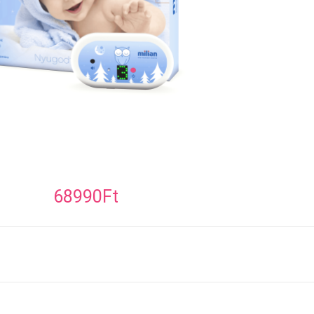
68990
Ft