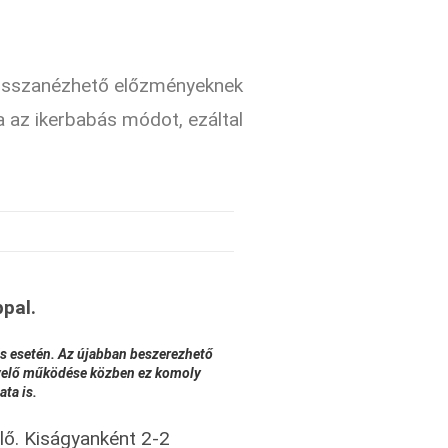
A visszanézhető előzményeknek
ja az ikerbabás módot, ezáltal
ppal.
lés esetén. Az újabban beszerezhető
igyelő működése közben ez komoly
ata is.
elő. Kiságyanként 2-2