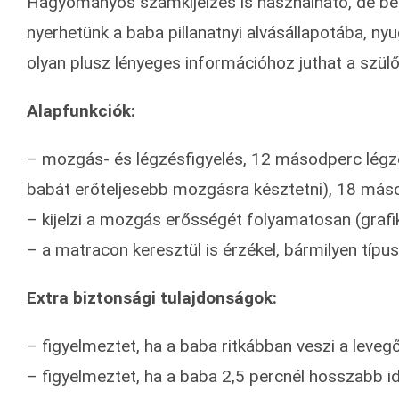
Hagyományos számkijelzés is használható, de beáll
nyerhetünk a baba pillanatnyi alvásállapotába, nyu
olyan plusz lényeges információhoz juthat a szül
Alapfunkciók:
– mozgás- és légzésfigyelés, 12 másodperc légzé
babát erőteljesebb mozgásra késztetni), 18 más
– kijelzi a mozgás erősségét folyamatosan (gra
– a matracon keresztül is érzékel, bármilyen típu
Extra biztonsági tulajdonságok:
– figyelmeztet, ha a baba ritkábban veszi a leveg
– figyelmeztet, ha a baba 2,5 percnél hosszabb id