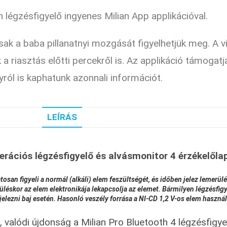
h légzésfigyelő ingyenes Milian App applikációval.
 csak a baba pillanatnyi mozgását figyelhetjük meg. 
a riasztás előtti percekről is. Az applikáció támogat
yról is kaphatunk azonnali információt.
LEÍRÁS
erációs légzésfigyelő és alvásmonitor 4 érzékelőla
osan figyeli a normál (alkáli) elem feszültségét, és időben jelez lemerü
rüléskor az elem elektronikája lekapcsolja az elemet. Bármilyen légzésf
jelezni baj esetén. Hasonló veszély forrása a NI-CD 1,2 V-os elem használ
, valódi újdonság a Milian Pro Bluetooth 4 légzésfigy