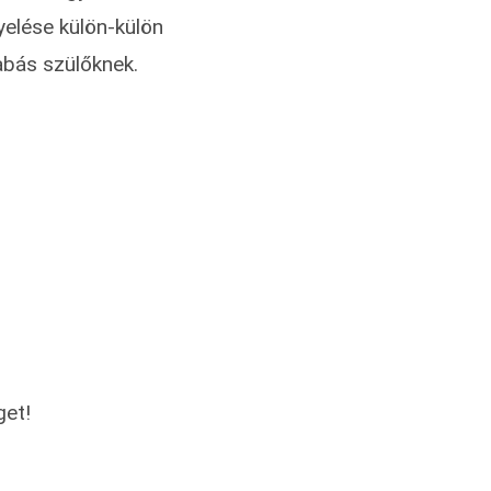
yelése külön-külön
abás szülőknek.
get!