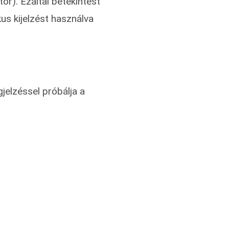
or). Ezáltal betekintést
us kijelzést használva
elzéssel próbálja a