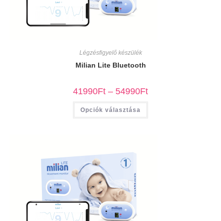
Légzésfigyelő készülék
Milian Lite Bluetooth
41990
Ft
–
54990
Ft
Opciók választása