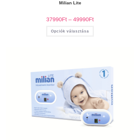
Milian Lite
37990
Ft
–
49990
Ft
Opciók választása