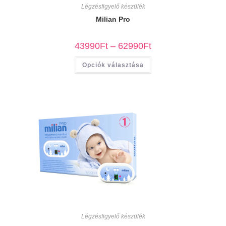
Légzésfigyelő készülék
Milian Pro
43990
Ft
–
62990
Ft
Opciók választása
Légzésfigyelő készülék